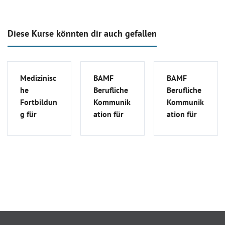
Diese Kurse könnten dir auch gefallen
Medizinisc
BAMF
BAMF
he
Berufliche
Berufliche
Fortbildun
Kommunik
Kommunik
g für
ation für
ation für
ausländisc
ausländisc
ausländisc
he Ärzte |
he Ärzte
he Ärzte
MFA_S_23
(B2/C1
(B2/C1
Medizin) |
Medizin) |
FSA_S_75
FSA_G_24