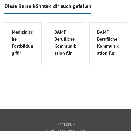
Diese Kurse könnten dir auch gefallen
Medizinisc
BAMF
BAMF
he
Berufliche
Berufliche
Fortbildun
Kommunik
Kommunik
g für
ation für
ation für
ausländisc
ausländisc
ausländisc
he Ärzte |
he Ärzte
he Ärzte
MFA_S_23
(B2/C1
(B2/C1
Medizin) |
Medizin) |
FSA_S_75
FSA_G_24
IMPRESSUM