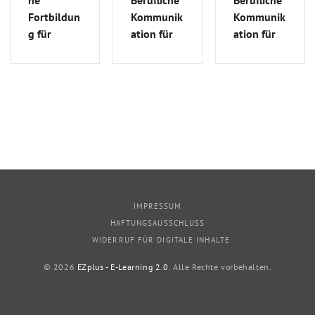
he
Berufliche
Berufliche
Fortbildun
Kommunik
Kommunik
g für
ation für
ation für
ausländisc
ausländisc
ausländisc
he Ärzte |
he Ärzte
he Ärzte
MFA_S_23
(B2/C1
(B2/C1
Medizin) |
Medizin) |
FSA_S_75
FSA_G_24
IMPRESSUM
HAFTUNGSAUSSCHLUSS
WIDERRUF FÜR DIGITALE INHALTE
© 2026
EZplus - E-Learning 2.0
. Alle Rechte vorbehalten.