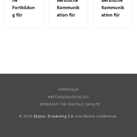
he
Berufliche
Berufliche
Fortbildun
Kommunik
Kommunik
g für
ation für
ation für
ausländisc
ausländisc
ausländisc
he Ärzte |
he Ärzte
he Ärzte
MFA_S_23
(B2/C1
(B2/C1
Medizin) |
Medizin) |
FSA_S_75
FSA_G_24
IMPRESSUM
HAFTUNGSAUSSCHLUSS
WIDERRUF FÜR DIGITALE INHALTE
© 2026
EZplus - E-Learning 2.0
. Alle Rechte vorbehalten.