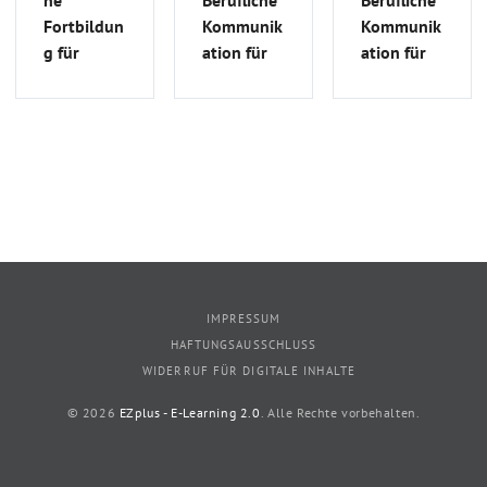
he
Berufliche
Berufliche
Fortbildun
Kommunik
Kommunik
g für
ation für
ation für
ausländisc
ausländisc
ausländisc
he Ärzte |
he Ärzte
he Ärzte
MFA_S_23
(B2/C1
(B2/C1
Medizin) |
Medizin) |
FSA_S_75
FSA_G_24
IMPRESSUM
HAFTUNGSAUSSCHLUSS
WIDERRUF FÜR DIGITALE INHALTE
© 2026
EZplus - E-Learning 2.0
. Alle Rechte vorbehalten.