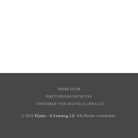
IMPRESSUM
HAFTUNGSAUSSCHLUSS
WIDERRUF FÜR DIGITALE INHALTE
© 2026
EZplus - E-Learning 2.0
. Alle Rechte vorbehalten.