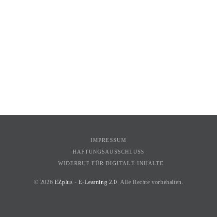
IMPRESSUM
HAFTUNGSAUSSCHLUSS
WIDERRUF FÜR DIGITALE INHALTE
© 2026
EZplus - E-Learning 2.0
. Alle Rechte vorbehalten.