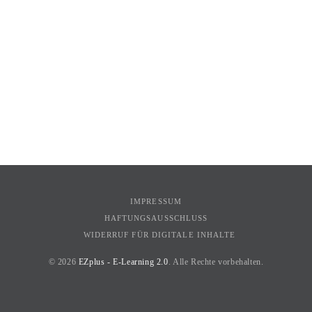
IMPRESSUM
HAFTUNGSAUSSCHLUSS
WIDERRUF FÜR DIGITALE INHALTE
© 2026
EZplus - E-Learning 2.0
. Alle Rechte vorbehalten.