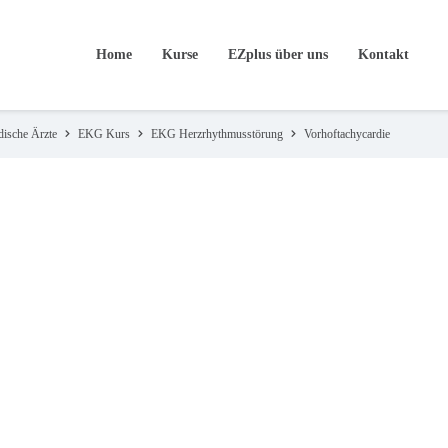
Home
Kurse
EZplus über uns
Kontakt
dische Ärzte
EKG Kurs
EKG Herzrhythmusstörung
Vorhoftachycardie