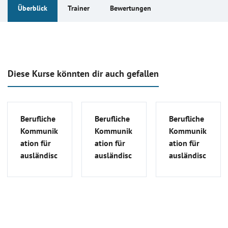
Überblick
Trainer
Bewertungen
Diese Kurse könnten dir auch gefallen
Berufliche
Berufliche
Berufliche
Kommunik
Kommunik
Kommunik
ation für
ation für
ation für
ausländisc
ausländisc
ausländisc
he
he
he
Apotheker
Apotheker
Apotheker
| FSP_S_8
| FSP_S_7
| FSP_S_5