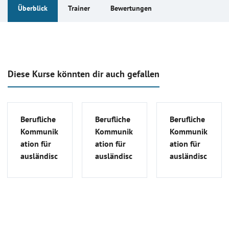
Überblick
Trainer
Bewertungen
Diese Kurse könnten dir auch gefallen
Berufliche
Berufliche
Berufliche
Kommunik
Kommunik
Kommunik
ation für
ation für
ation für
ausländisc
ausländisc
ausländisc
he
he
he
Apotheker
Apotheker
Apotheker
| FSP_S_7
| FSP_S_6
| FSP_S_5